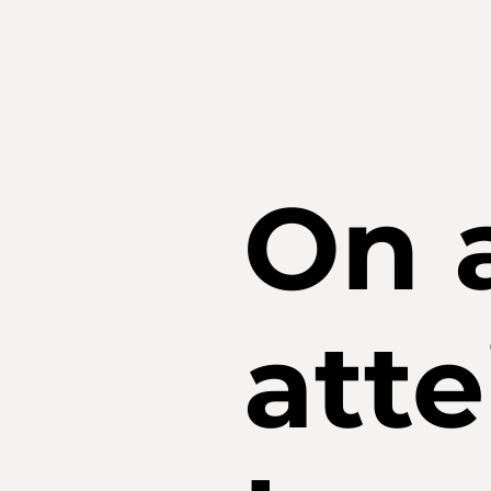
On 
atte