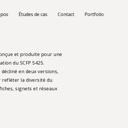
opos
Études de cas
Contact
Portfolio
 conçue et produite pour une
ation du SCFP 5425.
décliné en deux versions,
efléter la diversité du
fiches, signets et réseaux